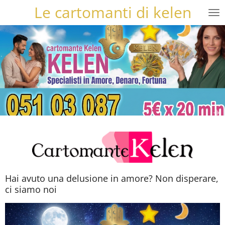
Le cartomanti di kelen
Vai
al
contenuto
principale
Hai avuto una delusione in amore? Non disperare,
ci siamo noi