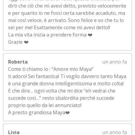
dirti che ciò che mi avevi detto, previsto velocemente
e per quanto io ne fossi certa sarebbe accaduto, ma
mai così veloce, è arrivato. Sono felice e so che tu lo
sei per me! Esattamente come mi avevi detto!!
La mia vita inizia a prendere forma ❤️
Grazie ❤️
Roberta
un anno fa
Come ti chiamo io : “Amore mio Maya”
ti adoro! Sei fantastica! Ti voglio davvero tanto Maya
è una grande donna intelligentissima e molto colta!
E che dire… ogni volta che mi dice “eh vedrai che
succede così…” resto sbalordita perché succede
proprio quello da lei annunciato!
A presto grandiosa Maya❤️
Livia
un anno fa