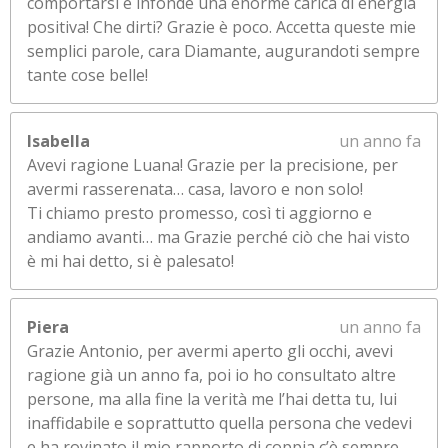
comportarsi e infonde una enorme carica di energia
positiva! Che dirti? Grazie è poco. Accetta queste mie
semplici parole, cara Diamante, augurandoti sempre
tante cose belle!
Isabella
un anno fa
Avevi ragione Luana! Grazie per la precisione, per
avermi rasserenata… casa, lavoro e non solo!
Ti chiamo presto promesso, così ti aggiorno e
andiamo avanti… ma Grazie perché ciò che hai visto
è mi hai detto, si è palesato!
Piera
un anno fa
Grazie Antonio, per avermi aperto gli occhi, avevi
ragione già un anno fa, poi io ho consultato altre
persone, ma alla fine la verità me l’hai detta tu, lui
inaffidabile e soprattutto quella persona che vedevi
e ha rovinato il mio rapporto di coppia c’è sempre