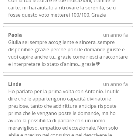
Con la tua lettura e le tue indicazioni, tramite le
carte, mi hai aiutato a ritrovare la serenità, se ci
fosse questo voto metterei 100/100. Grazie
Paola
un anno fa
Giulia sei sempre accogliente e sincera..sempre
disponibile..grazie perché poni le domande giuste e
vuoi capire anche tu…grazie come riesci a raccontare
e interpretare lo stato d’animo…grazie🧡
Linda
un anno fa
Ho parlato per la prima volta con Antonio. Inutile
dire che le appartengono capacità divinatorie
preziose, tanto che addirittura anticipa risposte
prima che le vengano poste le domande, ma ho
avuto la possibilità di parlare con un uomo
meraviglioso, empatico ed eccezionale. Non solo
abile e preciso nel consulto e nel descrivere le